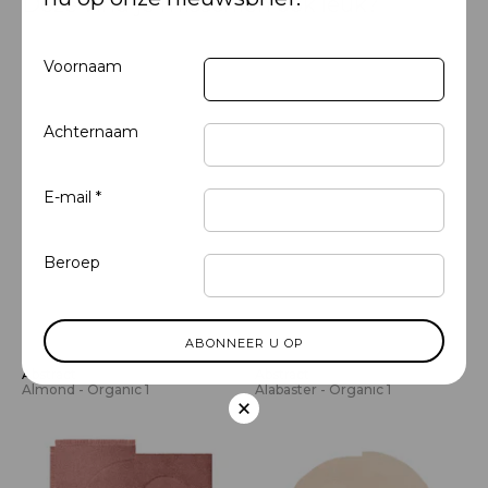
Deze vind je misschien ook leuk?
Voornaam
Achternaam
E-mail *
Beroep
Abstract
Abstract
Almond - Organic 1
Alabaster - Organic 1
×