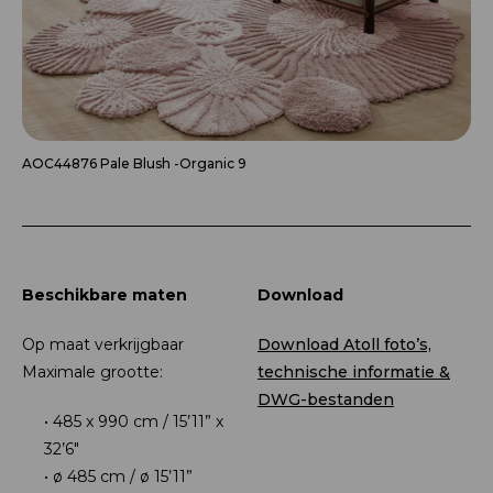
AOC44876 Pale Blush -Organic 9
Beschikbare maten
Download
Op maat verkrijgbaar
Download Atoll foto’s,
Maximale grootte:
technische informatie &
DWG-bestanden
485 x 990 cm / 15’11” x
32’6″
ø 485 cm / ø 15’11”