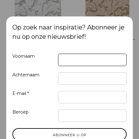
Op zoek naar inspiratie? Abonneer je
nu op onze nieuwsbrief!
AARH23334 Amberlight -
AARH20337 Dawn -
Rectangle
NIEUW
Rectangle
NIEUW
Voornaam
Deze vind je misschien ook leuk?
Achternaam
E-mail *
Beroep