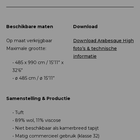
Beschikbare maten
Download
Op maat verkrijgbaar
Download Arabesque High
Maximale grootte:
foto’s & technische
informatie
485 x 990 cm / 15’11” x
32’6”
ø 485 cm / ø 15’11”
Samenstelling & Productie
Tuft
89% wol, 11% viscose
Niet beschikbaar als kamerbreed tapijt
Matig commercieel gebruik (klasse 32)