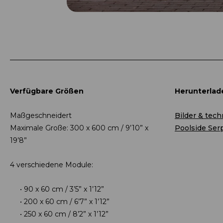
Verfügbare Größen
Herunterlad
Maßgeschneidert
Bilder & tec
Maximale Große: 300 x 600 cm / 9’10” x
Poolside Ser
19’8”
4 verschiedene Module:
90 x 60 cm / 3’5” x 1’12”
200 x 60 cm / 6’7” x 1’12”
250 x 60 cm / 8’2” x 1’12”