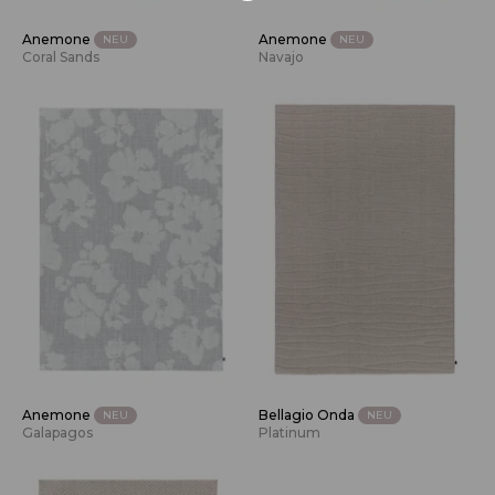
Anemone
Anemone
NEU
NEU
Coral Sands
Navajo
Anemone
Bellagio Onda
NEU
NEU
Galapagos
Platinum