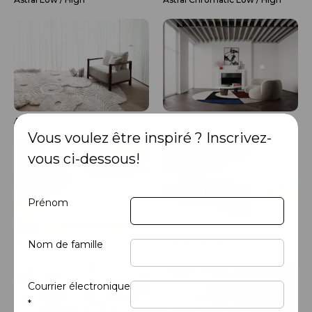
Atoll
Bauhaus Pure Wool
Vous voulez être inspiré ? Inscrivez-
vous ci-dessous!
Prénom
Bellagio Onda
Bellagio Spina
NOUVEAU
NOUVEAU
Nom de famille
Courrier électronique
*