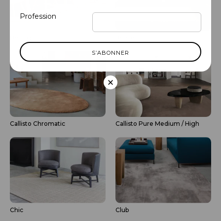
Profession
Beluga
Bongo
×
Callisto Chromatic
Callisto Pure Medium / High
Chic
Club