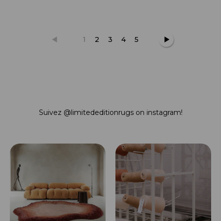
1
2
3
4
5
Suivez
@limitededitionrugs
on instagram!